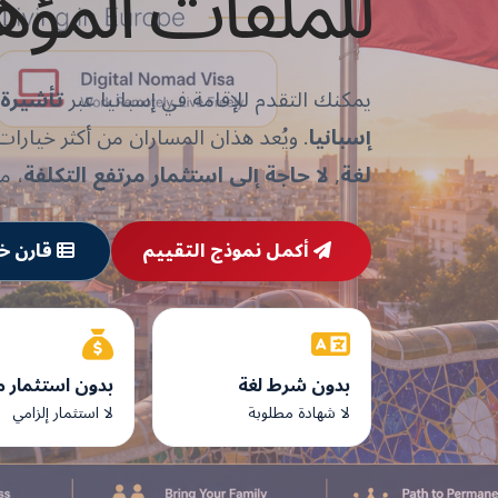
للملفات المؤه
يمكنك التقدم للإقامة في إسبانيا عبر
تأشيرة ا
إسبانيا
. ويُعد هذان المساران من أكثر خيارات 
لغة
,
لا حاجة إلى استثمار مرتفع التكلفة
، م
أكمل نموذج التقييم
قارن خي
بدون شرط لغة
بدون استثمار 
لا شهادة مطلوبة
لا استثمار إلزامي