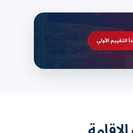
دأ التقييم الأولي
لإقامة