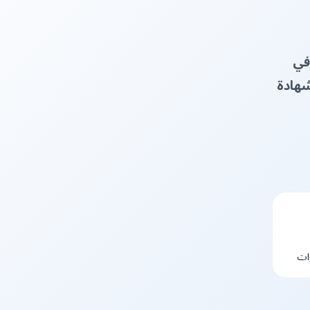
في
شهادة